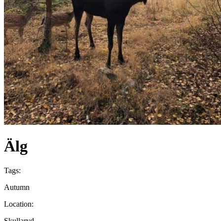
Älg
Tags:
Autumn
Location:
Skullaryd