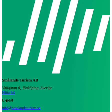
Smålands Turism AB
Vallgatan 8, Jönköping, Sverige
Hitta hit
E-post
info@smalandsturism.se