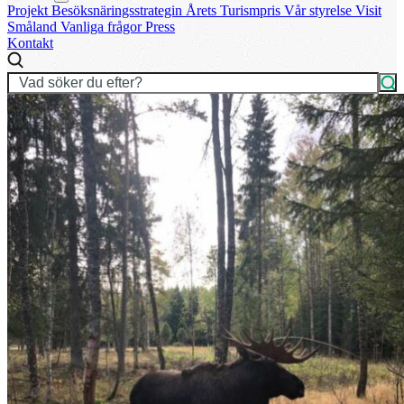
Projekt
Besöksnäringsstrategin
Årets Turismpris
Vår styrelse
Visit
Småland
Vanliga frågor
Press
Kontakt