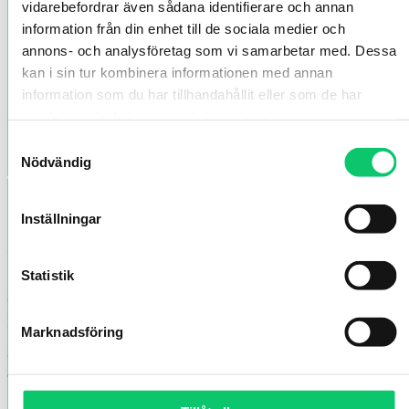
vidarebefordrar även sådana identifierare och annan
information från din enhet till de sociala medier och
annons- och analysföretag som vi samarbetar med. Dessa
kan i sin tur kombinera informationen med annan
information som du har tillhandahållit eller som de har
samlat in när du har använt deras tjänster.
Samtyckesval
Nödvändig
Inställningar
Smålands Turism AB
Statistik
Vallgatan 8, Jönköping, Sverige
Hitta hit
E-post
Marknadsföring
info@smalandsturism.se
Telefon
+46 (0)36-35 12 70