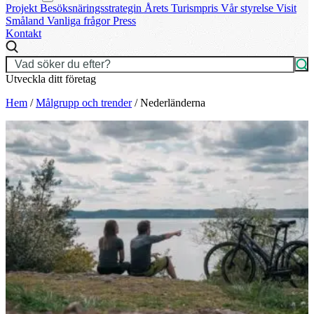
Projekt
Besöksnäringsstrategin
Årets Turismpris
Vår styrelse
Visit
Småland
Vanliga frågor
Press
Kontakt
Utveckla ditt företag
Hem
/
Målgrupp och trender
/
Nederländerna