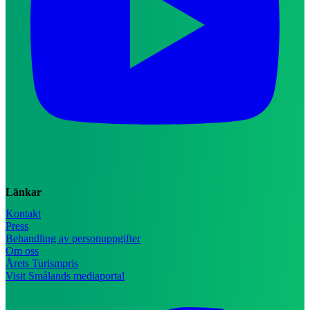
Länkar
Kontakt
Press
Behandling av personuppgifter
Om oss
Årets Turismpris
Visit Smålands mediaportal