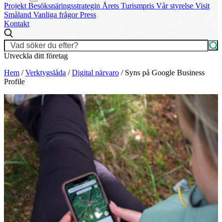
Projekt
Besöksnäringsstrategin
Årets Turismpris
Vår styrelse
Visit
Småland
Vanliga frågor
Press
Kontakt
Utveckla ditt företag
Hem
/
Verktygslåda
/
Digital närvaro
/
Syns på Google Business
Profile