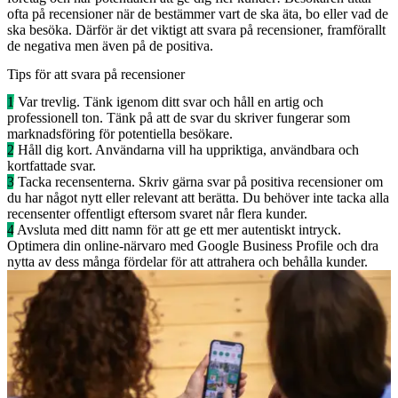
ofta på recensioner när de bestämmer vart de ska äta, bo eller vad de
ska besöka. Därför är det viktigt att svara på recensioner, framförallt
de negativa men även på de positiva.
Tips för att svara på recensioner
1
Var trevlig. Tänk igenom ditt svar och håll en artig och
professionell ton. Tänk på att de svar du skriver fungerar som
marknadsföring för potentiella besökare.
2
Håll dig kort. Användarna vill ha uppriktiga, användbara och
kortfattade svar.
3
Tacka recensenterna. Skriv gärna svar på positiva recensioner om
du har något nytt eller relevant att berätta. Du behöver inte tacka alla
recensenter offentligt eftersom svaret når flera kunder.
4
Avsluta med ditt namn för att ge ett mer autentiskt intryck.
Optimera din online-närvaro med Google Business Profile och dra
nytta av dess många fördelar för att attrahera och behålla kunder.