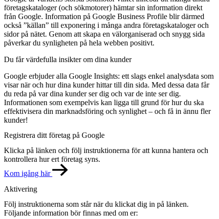
företagskataloger (och sökmotorer) hämtar sin information direkt
från Google. Information på Google Business Profile blir därmed
också ”källan” till exponering i många andra företagskataloger och
sidor på nätet. Genom att skapa en välorganiserad och snygg sida
påverkar du synligheten på hela webben positivt.
Du får värdefulla insikter om dina kunder
Google erbjuder alla Google Insights: ett slags enkel analysdata som
visar när och hur dina kunder hittar till din sida. Med dessa data får
du reda på var dina kunder ser dig och var de inte ser dig.
Informationen som exempelvis kan ligga till grund för hur du ska
effektivisera din marknadsföring och synlighet – och få in ännu fler
kunder!
Registrera ditt företag på Google
Klicka på länken och följ instruktionerna för att kunna hantera och
kontrollera hur ert företag syns.
Kom igång här
Aktivering
Följ instruktionerna som står när du klickat dig in på länken.
Följande information bör finnas med om er: