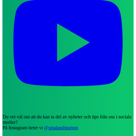
Du vet väl om att du kan ta del av nyheter och tips från oss i sociala
medier?
På Instagram heter vi
@smalandsturism