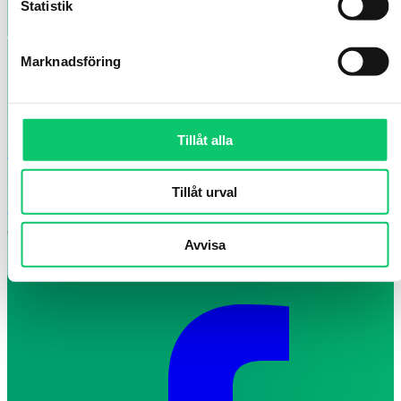
Statistik
Marknadsföring
Smålands Turism AB
Vallgatan 8, Jönköping, Sverige
Tillåt alla
Hitta hit
E-post
Tillåt urval
info@smalandsturism.se
Telefon
Avvisa
+46 (0)36-35 12 70