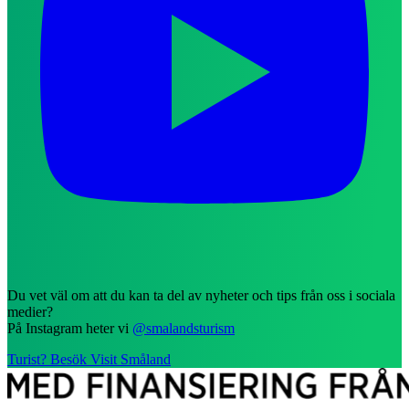
Du vet väl om att du kan ta del av nyheter och tips från oss i sociala
medier?
På Instagram heter vi
@smalandsturism
Turist? Besök Visit Småland