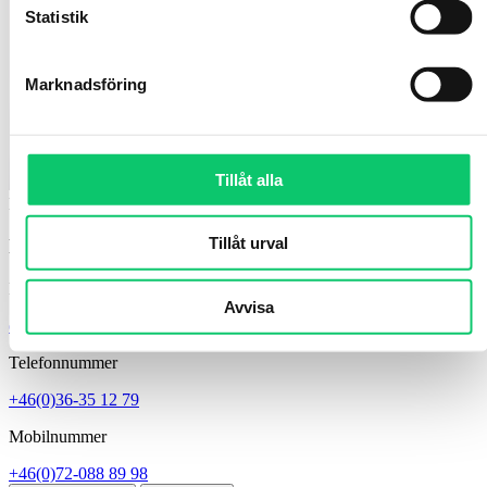
Statistik
Marknadsföring
Tillåt alla
Digital kommunikatör
Tillåt urval
Evelyn Einebrant
E-post
Avvisa
evelyn.einebrant@smalandsturism.se
Telefonnummer
+46(0)36-35 12 79
Mobilnummer
+46(0)72-088 89 98