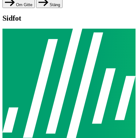
Om Gitte
Stäng
Sidfot