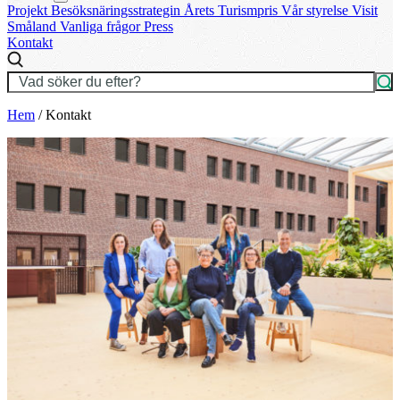
Projekt
Besöksnäringsstrategin
Årets Turismpris
Vår styrelse
Visit
Småland
Vanliga frågor
Press
Kontakt
Hem
/
Kontakt