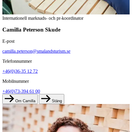
Internationell marknads- och pr-koordinator
Camilla Peterson Skude
E-post
camilla.peterson@smalandsturism.se
Telefonnummer
+46(0)36-35 12 72
Mobilnummer
+46(0)73-394 61 00
Om Camilla
Stäng