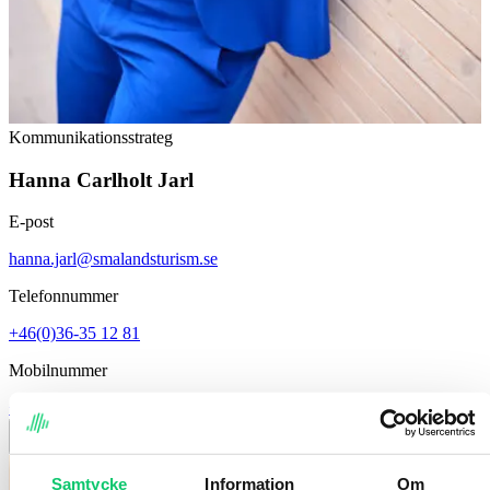
Kommunikationsstrateg
Hanna Carlholt Jarl
E-post
hanna.jarl@smalandsturism.se
Telefonnummer
+46(0)36-35 12 81
Mobilnummer
+46(0)72-644 06 84
Om Hanna
Stäng
Samtycke
Information
Om