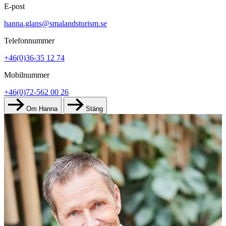
E-post
hanna.glans@smalandsturism.se
Telefonnummer
+46(0)36-35 12 74
Mobilnummer
+46(0)72-562 00 26
Om Hanna
Stäng