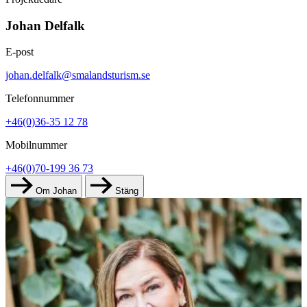
Johan Delfalk
E-post
johan.delfalk@smalandsturism.se
Telefonnummer
+46(0)36-35 12 78
Mobilnummer
+46(0)70-199 36 73
Om Johan
Stäng