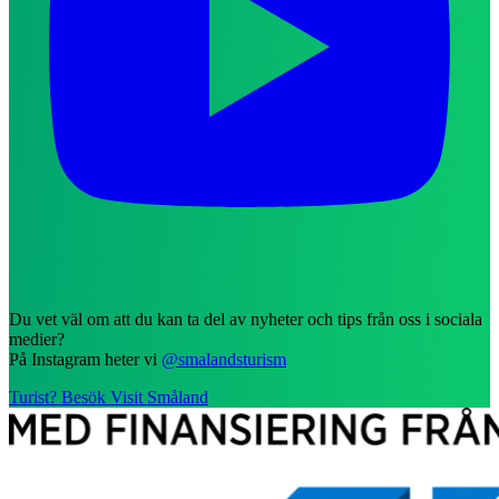
Du vet väl om att du kan ta del av nyheter och tips från oss i sociala
medier?
På Instagram heter vi
@smalandsturism
Turist? Besök Visit Småland