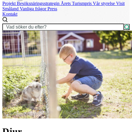
Projekt
Besöksnäringsstrategin
Årets Turismpris
Vår styrelse
Visit
Småland
Vanliga frågor
Press
Kontakt
Djur