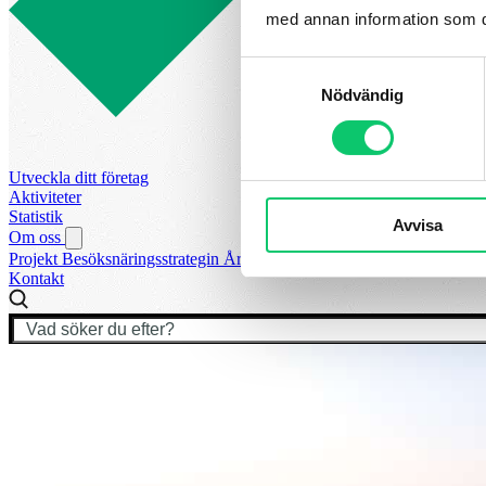
med annan information som du 
Samtyckesval
Nödvändig
Utveckla ditt företag
Aktiviteter
Statistik
Avvisa
Om oss
Projekt
Besöksnäringsstrategin
Årets Turismpris
Vår styrelse
Visit S
Kontakt