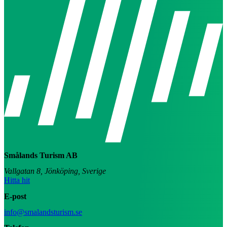
Smålands Turism AB
Vallgatan 8, Jönköping, Sverige
Hitta hit
E-post
info@smalandsturism.se