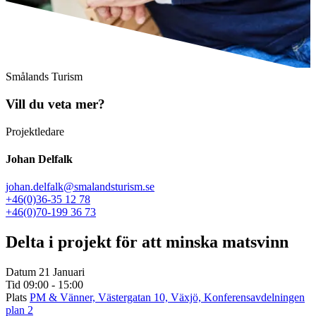
Smålands Turism
Vill du veta mer?
Projektledare
Johan Delfalk
johan.delfalk@smalandsturism.se
+46(0)36-35 12 78
+46(0)70-199 36 73
Delta i projekt för att minska matsvinn
Datum
21 Januari
Tid
09:00 - 15:00
Plats
PM & Vänner, Västergatan 10, Växjö, Konferensavdelningen
plan 2