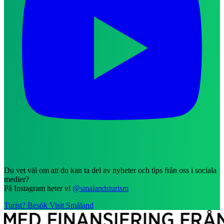
Du vet väl om att du kan ta del av nyheter och tips från oss i sociala
medier?
På Instagram heter vi
@smalandsturism
Turist? Besök Visit Småland