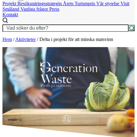
Projekt
Besöksnäringsstrategin
Årets Turismpris
Vår styrelse
Visit
Småland
Vanliga frågor
Press
Kontakt
Hem
/
Aktiviteter
/
Delta i projekt för att minska matsvinn