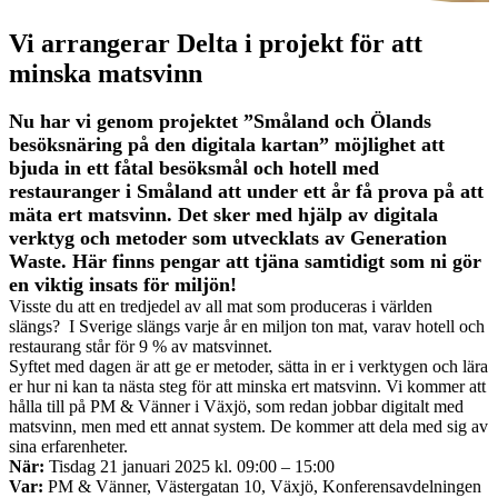
Vi arrangerar
Delta i projekt för att
minska matsvinn
Nu har vi genom projektet ”Småland och Ölands
besöksnäring på den digitala kartan” möjlighet att
bjuda in ett fåtal besöksmål och hotell med
restauranger i Småland att under ett år få prova på att
mäta ert matsvinn. Det sker med hjälp av digitala
verktyg och metoder som utvecklats av Generation
Waste. Här finns pengar att tjäna samtidigt som ni gör
en viktig insats för miljön!
Visste du att en tredjedel av all mat som produceras i världen
slängs? I Sverige slängs varje år en miljon ton mat, varav hotell och
restaurang står för 9 % av matsvinnet.
Syftet med dagen är att ge er metoder, sätta in er i verktygen och lära
er hur ni kan ta nästa steg för att minska ert matsvinn. Vi kommer att
hålla till på PM & Vänner i Växjö, som redan jobbar digitalt med
matsvinn, men med ett annat system. De kommer att dela med sig av
sina erfarenheter.
När:
Tisdag 21 januari 2025 kl. 09:00 – 15:00
Var:
PM & Vänner, Västergatan 10, Växjö, Konferensavdelningen