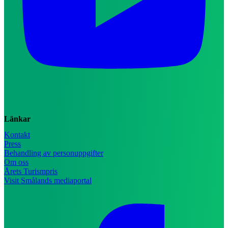
Länkar
Kontakt
Press
Behandling av personuppgifter
Om oss
Årets Turismpris
Visit Smålands mediaportal