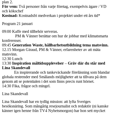
plan 2.
För vem:
Två personer från varje företag, exempelvis ägare / VD
och kökschef
Kostnad:
Kostnadsfri medverkan i projektet under ett års tid*
Program 21 januari
09:00 Kaffe med tillbehör serveras.
PM & Vänner berättar om hur de jobbar med klimatsmarta
konferenser.
09:45
Generation Waste, hållbarhetsutbildning tema matsvinn.
12.15 Morgan Giraud, PM & Vänner, erfarenheter av att mäta
matsvinn.
12:30 Lunch
13:30
Inspiration måltidsupplevelser
–
Gräv där du står med
Lina Skandevall
En inspirerande och tankeväckande föreläsning som blandar
globala restrender med Smålands möjligheter att ta tillvara på dem
genom att se potentialen i det som finns precis runt hörnet.
14:30 Fika, frågor och mingel.
Lina Skandevall
Lina Skandevall har en tydlig mission: att lyfta Sveriges
besöksnäring. Som mångårig resejournalist och redaktör (ni kanske
känner igen henne från TV4 Nyhetsmorgon) har hon sett mycket