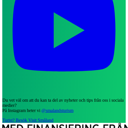
Du vet väl om att du kan ta del av nyheter och tips från oss i sociala
medier?
På Instagram heter vi
@smalandsturism
Turist? Besök Visit Småland