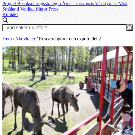
Projekt
Besöksnäringsstrategin
Årets Turismpris
Vår styrelse
Visit
Småland
Vanliga frågor
Press
Kontakt
Hem
/
Aktiviteter
/
Researrangörer och export, del 2