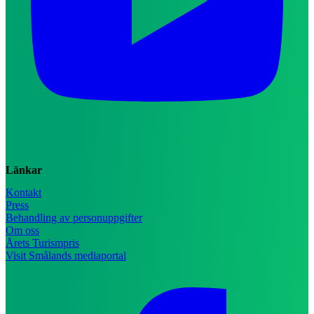
Länkar
Kontakt
Press
Behandling av personuppgifter
Om oss
Årets Turismpris
Visit Smålands mediaportal