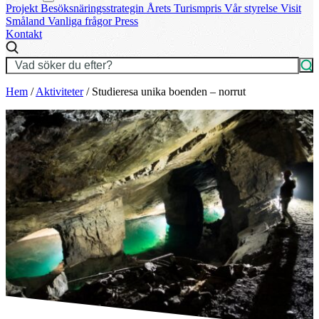
Projekt
Besöksnäringsstrategin
Årets Turismpris
Vår styrelse
Visit
Småland
Vanliga frågor
Press
Kontakt
Hem
/
Aktiviteter
/
Studieresa unika boenden – norrut