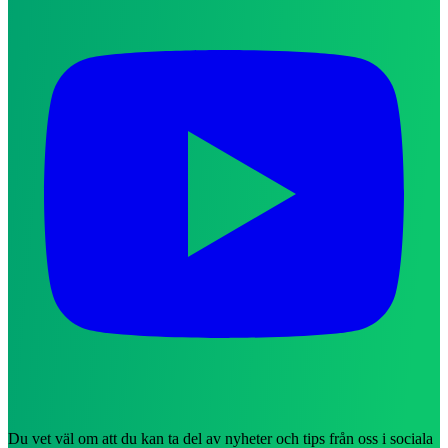
Du vet väl om att du kan ta del av nyheter och tips från oss i sociala