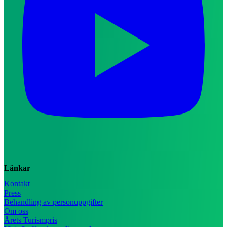
Länkar
Kontakt
Press
Behandling av personuppgifter
Om oss
Årets Turismpris