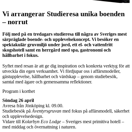
Vi arrangerar
Studieresa unika boenden
– norrut
Följ med på en tredagars studieresa till några av Sveriges mest
särpräglade boende- och upplevelsekoncept. Vi besöker en
spektakulär gruvmiljö under jord, ett el- och vattenfritt
skogshotell samt en herrgård med spa, gastronomi och
hållbarhet i fokus.
Syftet med resan är att ge dig inspiration och konkreta verktyg för att
utveckla din egen verksamhet. Vi fördjupar oss i affärsmodeller,
gästupplevelse, hållbarhet och värdskap – genom studiebesök,
samtal med ägare och gemensamma reflektioner.
Program i korthet
Söndag 26 april
Avresa från Jönköping kl. 09.00.
Studiebesök på
Äventyrsgruvan
med fokus på affärsmodell, säkerhet
och upplevelsedesign.
Vidare till
Kolarbyn Eco Lodge
– Sveriges mest primitiva hotell –
med middag och övernattning i naturen.