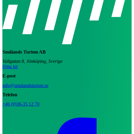
Smålands Turism AB
Vallgatan 8, Jönköping, Sverige
Hitta hit
E-post
info@smalandsturism.se
Telefon
+46 (0)36-35 12 70