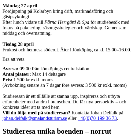
Måndag 27 april
Fördjupning på Kolarbyn kring drift, marknadsföring och
gästpsykologi.
Efter lunch vidare till
Färna Herrgård & Spa
för studiebesök med
fokus på paketering, säsongsstrategier och värdskap. Gemensam
middag och övernattning.
Tisdag 28 april
Frukost och hemresa söderut. Åter i Jönköping ca kl. 15.00–16.00.
Bra att veta
Avresa:
09.00 från Jönköpings centralstation
Antal platser:
Max 14 deltagare
Pris:
1 500 kr exkl. moms
(Avbokning senare än 7 dagar före avresa: 3 500 kr exkl. moms)
Studieresan är ett tillfälle att stanna upp, inspireras och utbyta
erfarenheter med andra i branschen. Du får nya perspektiv – och
konkreta idéer att ta med hem.
Vill du följa med på studieresan?
Kontakta Johan Delfalk på
johan.delfalk@smalandsturism.se
eller
+46(0)70-199 36 73
.
Studieresa unika boenden – norrut