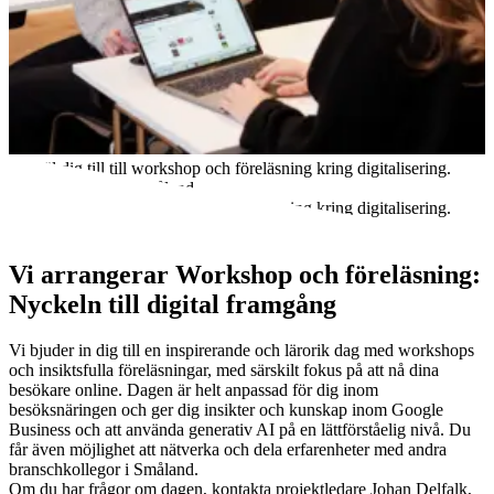
Anmäl dig till till workshop och föreläsning kring digitalisering.
Foto: Destination Småland
Anmäl dig till till workshop och föreläsning kring digitalisering.
Foto: Destination Småland
Vi arrangerar
Workshop och föreläsning:
Nyckeln till digital framgång
Vi bjuder in dig till en inspirerande och lärorik dag med workshops
och insiktsfulla föreläsningar, med särskilt fokus på att nå dina
besökare online. Dagen är helt anpassad för dig inom
besöksnäringen och ger dig insikter och kunskap inom Google
Business och att använda generativ AI på en lättförståelig nivå. Du
får även möjlighet att nätverka och dela erfarenheter med andra
branschkollegor i Småland.
Om du har frågor om dagen, kontakta projektledare Johan Delfalk,