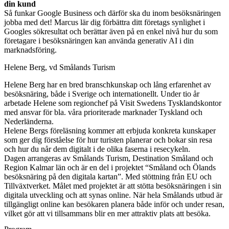
din kund
Så funkar Google Business och därför ska du inom besöksnäringen
jobba med det! Marcus lär dig förbättra ditt företags synlighet i
Googles sökresultat och berättar även på en enkel nivå hur du som
företagare i besöksnäringen kan använda generativ AI i din
marknadsföring.
Helene Berg, vd Smålands Turism
Helene Berg har en bred branschkunskap och lång erfarenhet av
besöksnäring, både i Sverige och internationellt. Under tio år
arbetade Helene som regionchef på Visit Swedens Tysklandskontor
med ansvar för bla. våra prioriterade marknader Tyskland och
Nederländerna.
Helene Bergs föreläsning kommer att erbjuda konkreta kunskaper
som ger dig förståelse för hur turisten planerar och bokar sin resa
och hur du når dem digitalt i de olika faserna i resecykeln.
Dagen arrangeras av Smålands Turism, Destination Småland och
Region Kalmar län och är en del i projektet “Småland och Ölands
besöksnäring på den digitala kartan”. Med stöttning från EU och
Tillväxtverket. Målet med projektet är att stötta besöksnäringen i sin
digitala utveckling och att synas online. När hela Smålands utbud är
tillgängligt online kan besökaren planera både inför och under resan,
vilket gör att vi tillsammans blir en mer attraktiv plats att besöka.