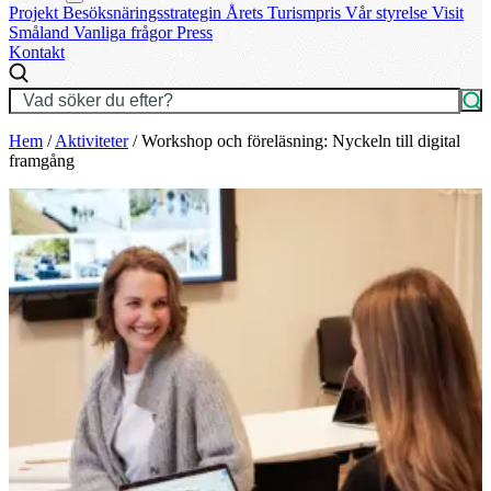
Projekt
Besöksnäringsstrategin
Årets Turismpris
Vår styrelse
Visit
Småland
Vanliga frågor
Press
Kontakt
Hem
/
Aktiviteter
/
Workshop och föreläsning: Nyckeln till digital
framgång