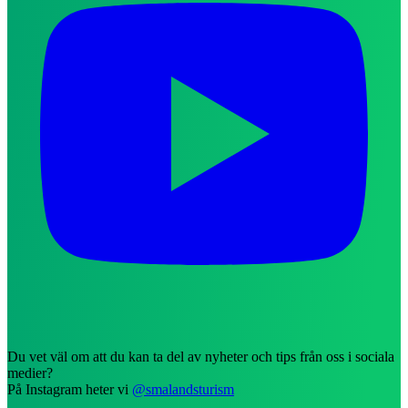
Du vet väl om att du kan ta del av nyheter och tips från oss i sociala
medier?
På Instagram heter vi
@smalandsturism