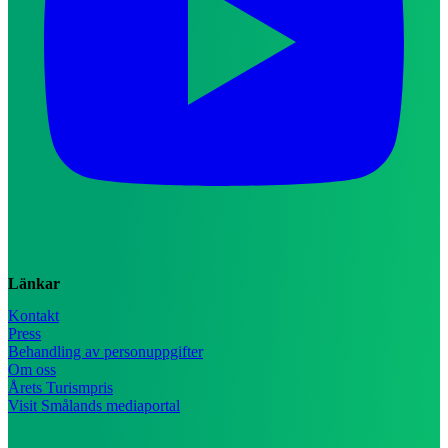
Länkar
Kontakt
Press
Behandling av personuppgifter
Om oss
Årets Turismpris
Visit Smålands mediaportal