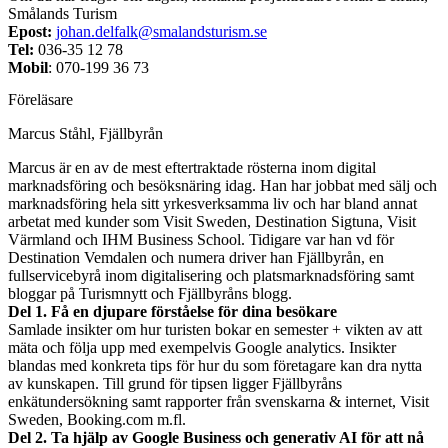
Smålands Turism
Epost:
johan.delfalk@smalandsturism.se
Tel:
036-35 12 78
Mobil
: 070-199 36 73
Föreläsare
Marcus Ståhl, Fjällbyrån
Marcus är en av de mest eftertraktade rösterna inom digital
marknadsföring och besöksnäring idag. Han har jobbat med sälj och
marknadsföring hela sitt yrkesverksamma liv och har bland annat
arbetat med kunder som Visit Sweden, Destination Sigtuna, Visit
Värmland och IHM Business School. Tidigare var han vd för
Destination Vemdalen och numera driver han Fjällbyrån, en
fullservicebyrå inom digitalisering och platsmarknadsföring samt
bloggar på Turismnytt och Fjällbyråns blogg.
Del 1. Få en djupare förståelse för dina besökare
Samlade insikter om hur turisten bokar en semester + vikten av att
mäta och följa upp med exempelvis Google analytics. Insikter
blandas med konkreta tips för hur du som företagare kan dra nytta
av kunskapen. Till grund för tipsen ligger Fjällbyråns
enkätundersökning samt rapporter från svenskarna & internet, Visit
Sweden, Booking.com m.fl.
Del 2. Ta hjälp av Google Business och generativ AI för att nå