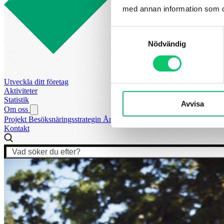
med annan information som du 
Samtyckesval
Nödvändig
Utveckla ditt företag
Aktiviteter
Statistik
Avvisa
Om oss
Projekt
Besöksnäringsstrategin
Årets Turismpris
Vår styrelse
Visit S
Kontakt