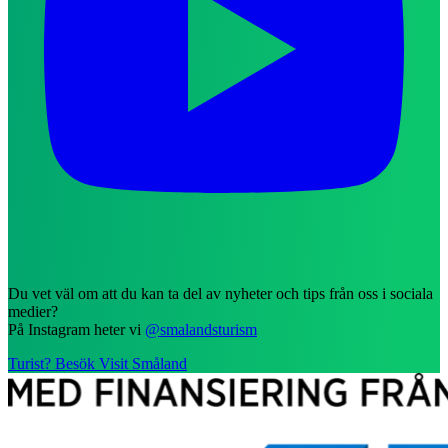
Du vet väl om att du kan ta del av nyheter och tips från oss i sociala
medier?
På Instagram heter vi
@smalandsturism
Turist? Besök Visit Småland