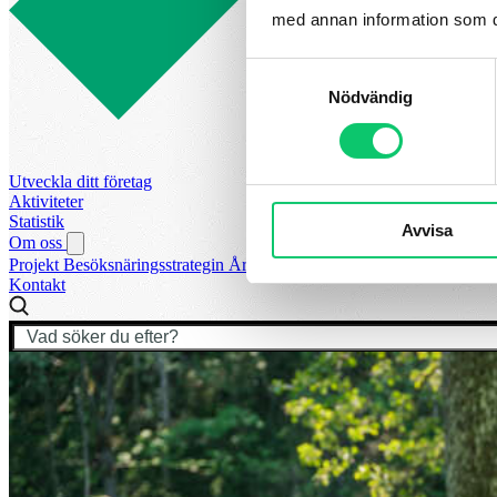
med annan information som du 
Samtyckesval
Nödvändig
Utveckla ditt företag
Aktiviteter
Statistik
Avvisa
Om oss
Projekt
Besöksnäringsstrategin
Årets Turismpris
Vår styrelse
Visit S
Kontakt