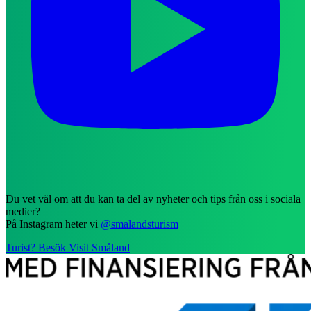
Du vet väl om att du kan ta del av nyheter och tips från oss i sociala
medier?
På Instagram heter vi
@smalandsturism
Turist? Besök Visit Småland