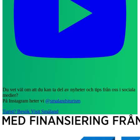
Du vet väl om att du kan ta del av nyheter och tips från oss i sociala
medier?
På Instagram heter vi
@smalandsturism
Turist? Besök Visit Småland