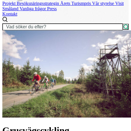
Projekt
Besöksnäringsstrategin
Årets Turismpris
Vår styrelse
Visit
Småland
Vanliga frågor
Press
Kontakt
Grusvägscykling