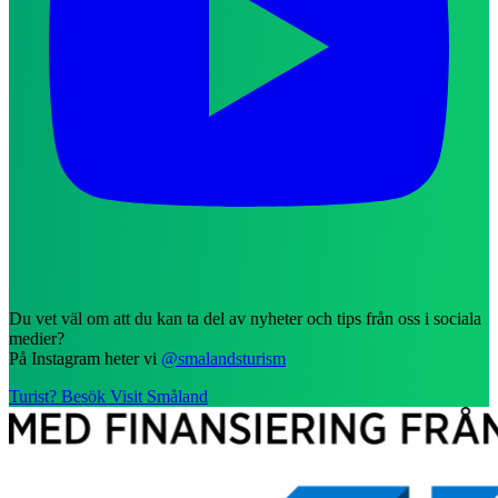
Du vet väl om att du kan ta del av nyheter och tips från oss i sociala
medier?
På Instagram heter vi
@smalandsturism
Turist? Besök Visit Småland