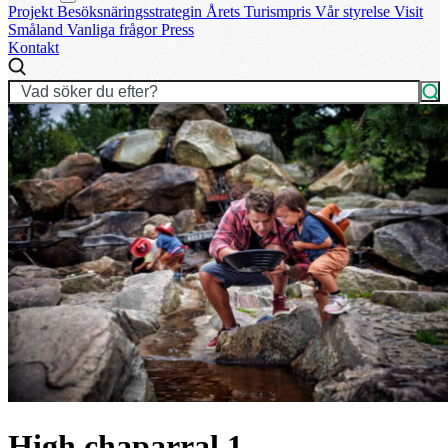
Projekt
Besöksnäringsstrategin
Årets Turismpris
Vår styrelse
Visit
Småland
Vanliga frågor
Press
Kontakt
High chaparral 1