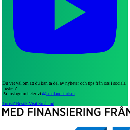
Du vet väl om att du kan ta del av nyheter och tips från oss i sociala
medier?
På Instagram heter vi
@smalandsturism
Turist? Besök Visit Småland