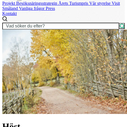
Projekt
Besöksnäringsstrategin
Årets Turismpris
Vår styrelse
Visit
Småland
Vanliga frågor
Press
Kontakt
Höst