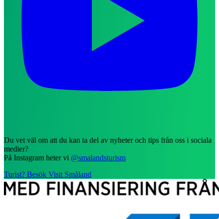
Du vet väl om att du kan ta del av nyheter och tips från oss i sociala
medier?
På Instagram heter vi
@smalandsturism
Turist? Besök Visit Småland