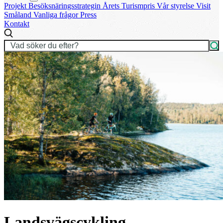
Projekt
Besöksnäringsstrategin
Årets Turismpris
Vår styrelse
Visit
Småland
Vanliga frågor
Press
Kontakt
Landsvägscykling