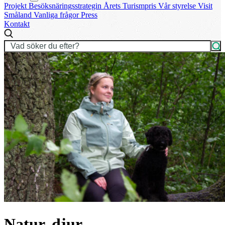
Projekt
Besöksnäringsstrategin
Årets Turismpris
Vår styrelse
Visit
Småland
Vanliga frågor
Press
Kontakt
Natur, djur