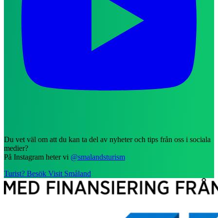
Du vet väl om att du kan ta del av nyheter och tips från oss i sociala
medier?
På Instagram heter vi
@smalandsturism
Turist? Besök Visit Småland