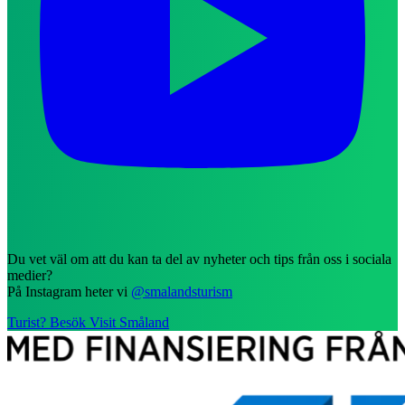
Du vet väl om att du kan ta del av nyheter och tips från oss i sociala
medier?
På Instagram heter vi
@smalandsturism
Turist? Besök Visit Småland