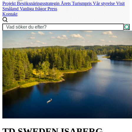
Projekt
Besöksnäringsstrategin
Årets Turismpris
Vår styrelse
Visit
Småland
Vanliga frågor
Press
Kontakt
TD SWEDEN ISABERG