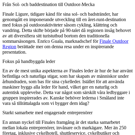
Från Sol- och baddestination till Outdoor-Mecka
Finale Ligure, tidigare känd för sina sol- och badstränder, har
genomgått en imponerande utveckling till en året-runt-destination
med fokus på outdooraktiviteter såsom cykling, klättring och
vandring. Detta skifte började på 90-talet då regionen insåg behovet
av att diversifiera sitt turistutbud bortom den traditionella
sommarsäsongen. Enrico Guala, marknadschef för
Finale Outdoor
Region
berättade mer om denna resa under en inspirerande
presentation.
Fokus på handbyggda leder
En av de mest unika aspekterna av Finales leder är hur de har använt
befintliga och naturliga stigar, som har skapats av människor under
århundraden, som bas för sina cykelleder. Istället för att använda
maskiner byggs alla leder för hand, vilket ger en naturlig och
autentisk upplevelse. Detta var något som särskilt våra ledbyggare i
gruppen inspirerades av. Kanske behöver lederna i Småland inte
vara så tillrättalagda som vi bygger dem idag?
Starkt samarbete med engagerade entreprenörer
En annan nyckel till Finales framgång är det starka samarbetet
mellan lokala entreprenörer, invånare och markägare. Mer än 250
företag, inklusive cykelhotell, shuttleservice, cykelbutiker och