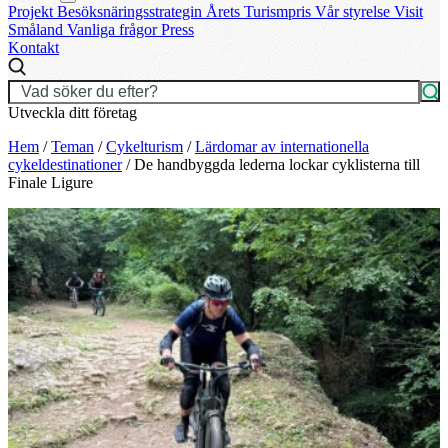
Projekt
Besöksnäringsstrategin
Årets Turismpris
Vår styrelse
Visit
Småland
Vanliga frågor
Press
Kontakt
Utveckla ditt företag
Hem
/
Teman
/
Cykelturism
/
Lärdomar av internationella
cykeldestinationer
/
De handbyggda lederna lockar cyklisterna till
Finale Ligure