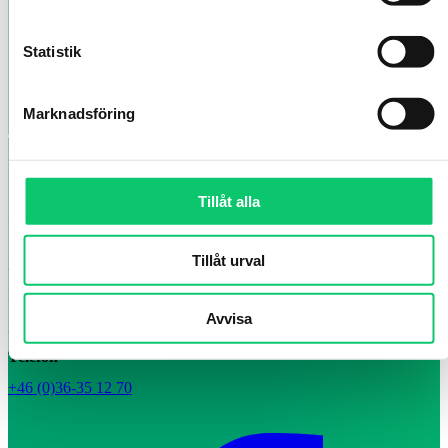
Statistik
Marknadsföring
Tillåt alla
Smålands Turism AB
Vallgatan 8, Jönköping, Sverige
Tillåt urval
Hitta hit
E-post
Avvisa
info@smalandsturism.se
Telefon
+46 (0)36-35 12 70