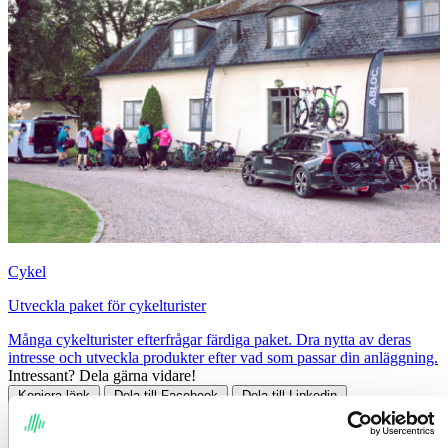
Cykel
Utveckla paket för cykelturister
Många cykelturister efterfrågar färdiga paket. Dra nytta av deras
intresse och utveckla produkter efter vad som passar din anläggning.
Intressant? Dela gärna vidare!
Kopiera länk
Dela till Facebook
Dela till Linkedin