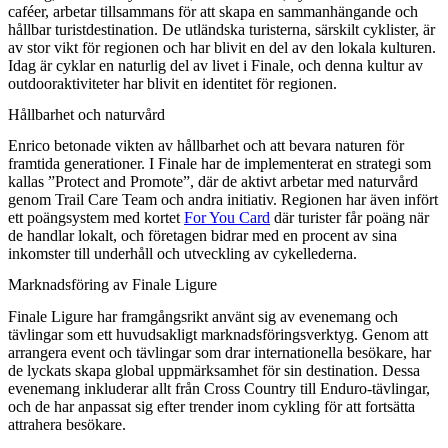
caféer, arbetar tillsammans för att skapa en sammanhängande och
hållbar turistdestination. De utländska turisterna, särskilt cyklister, är
av stor vikt för regionen och har blivit en del av den lokala kulturen.
Idag är cyklar en naturlig del av livet i Finale, och denna kultur av
outdooraktiviteter har blivit en identitet för regionen.
Hållbarhet och naturvård
Enrico betonade vikten av hållbarhet och att bevara naturen för
framtida generationer. I Finale har de implementerat en strategi som
kallas ”Protect and Promote”, där de aktivt arbetar med naturvård
genom Trail Care Team och andra initiativ. Regionen har även infört
ett poängsystem med kortet
For You Card
där turister får poäng när
de handlar lokalt, och företagen bidrar med en procent av sina
inkomster till underhåll och utveckling av cykellederna.
Marknadsföring av Finale Ligure
Finale Ligure har framgångsrikt använt sig av evenemang och
tävlingar som ett huvudsakligt marknadsföringsverktyg. Genom att
arrangera event och tävlingar som drar internationella besökare, har
de lyckats skapa global uppmärksamhet för sin destination. Dessa
evenemang inkluderar allt från Cross Country till Enduro-tävlingar,
och de har anpassat sig efter trender inom cykling för att fortsätta
attrahera besökare.