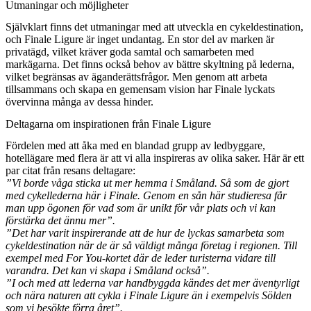
Utmaningar och möjligheter
Självklart finns det utmaningar med att utveckla en cykeldestination,
och Finale Ligure är inget undantag. En stor del av marken är
privatägd, vilket kräver goda samtal och samarbeten med
markägarna. Det finns också behov av bättre skyltning på lederna,
vilket begränsas av äganderättsfrågor. Men genom att arbeta
tillsammans och skapa en gemensam vision har Finale lyckats
övervinna många av dessa hinder.
Deltagarna om inspirationen från Finale Ligure
Fördelen med att åka med en blandad grupp av ledbyggare,
hotellägare med flera är att vi alla inspireras av olika saker. Här är ett
par citat från resans deltagare:
”Vi borde våga sticka ut mer hemma i Småland. Så som de gjort
med cykellederna här i Finale. Genom en sån här studieresa får
man upp ögonen för vad som är unikt för vår plats och vi kan
förstärka det ännu mer”.
”Det har varit inspirerande att de hur de lyckas samarbeta som
cykeldestination när de är så väldigt många företag i regionen. Till
exempel med For You-kortet där de leder turisterna vidare till
varandra. Det kan vi skapa i Småland också”.
”I och med att lederna var handbyggda kändes det mer äventyrligt
och nära naturen att cykla i Finale Ligure än i exempelvis Sölden
som vi besökte förra året”.