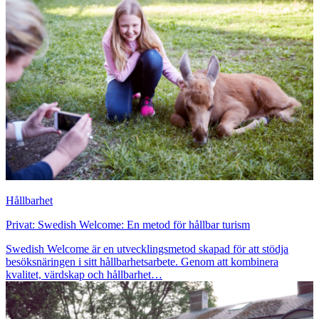
Hållbarhet
Privat: Swedish Welcome: En metod för hållbar turism
Swedish Welcome är en utvecklingsmetod skapad för att stödja
besöksnäringen i sitt hållbarhetsarbete. Genom att kombinera
kvalitet, värdskap och hållbarhet…