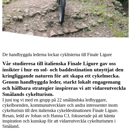
Handbygda leder i Finale Ligure.
Handbygda leder i Finale Ligure.
De handbyggda lederna lockar cyklisterna till Finale Ligure
Vår studieresa till italienska Finale Ligure gav oss
insikter i hur en sol- och baddestination utnyttjat den
kringliggande naturen för att skapa ett cykelmecka.
Genom handbyggda leder, starkt lokalt engagemang
och hållbara strategier inspireras vi att vidareutveckla
Smålands cykelturism.
I juni tog vi med en grupp på 22 småländska ledbyggare,
cykelboenden, kommunutvecklare och andra intressenter inom
cykelturism till den italienska cykeldestinationen Finale Ligure.
Resan, ledd av Johan och Hanna CJ, fokuserade på att hämta
inspiration och kunskap för att vidareutveckla cykelturismen i
Småland.