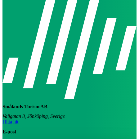
Smålands Turism AB
Vallgatan 8, Jönköping, Sverige
Hitta hit
E-post