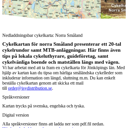
Cykelkartan
Cykelkartan
Nedladdningsbar cykelkarta: Norra Småland
Cykelkartan för norra Småland presenterar ett 20-tal
cykelrundor samt MTB-anläggningar. Här finns även
tips på lokala cykeluthyrare, guideföretag, samt
cykelvänliga boende och matställen längs med vägen.
Vi har arbetat med att ta fram en cykelkarta för Jönköpings län. Med
hjälp av kartan kan du tipsa om härliga småländska cykelleder som
inkluderar information om längd, sluttning m.m. Du kan enkelt
beställa cykelkartan genom att skicka ett mail
till
order@isydistribution.se
.
Språkversioner
Kartan trycks på svenska, engelska och tyska.
Digital version
Alla språkversioner finns att ladda ner som pdf.fil nedan.